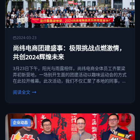
2024-03-23
尚纬电商团建盛事：极限挑战点燃激情，
共创2024辉煌未来
3月23日下午，阳光与雨露相伴，尚纬电商全体员工齐聚梁
弄初新营地，一场别开生面的团建活动以趣味运动会的方式
在此拉开帷幕。此次活动，我们不仅汇聚了本地的同事，更
有来自杭州、郑州、湖北的小伙伴们不远千里赶来，只为与
阅读全文
我们一起并肩作战，共铸辉煌！
企业动态