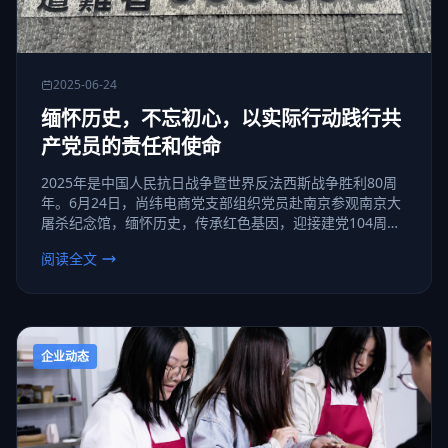
2025-06-24
缅怀历史，不忘初心，以实际行动践行共
产党员的责任和使命
2025年是中国人民抗日战争暨世界反法西斯战争胜利80周
年。6月24日，尚纬电商党支部组织党员赴南京参观南京大
屠杀纪念馆，缅怀历史，传承红色基因，迎接建党104周
年。 南京大屠杀纪念馆是铭记历史、缅怀先烈的重要场
阅读全文
所。通过参观纪念馆，党员们能够深刻了解那段悲惨的历
史，感受先烈们的英勇事迹，增强对国家和民族的责任感。
企业动态