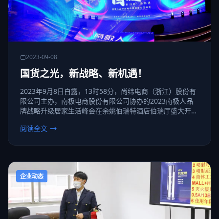
2023-09-08
国货之光，新战略、新机遇！
2023年9月8日白露，13时58分，尚纬电商（浙江）股份有
限公司主办，南极电商股份有限公司协办的2023南极人品
牌战略升级居家生活峰会在余姚伯瑞特酒店伯瑞厅盛大开
幕，出发新阶段，启幕新合作，确定新战略，探索新机遇，
阅读全文
迈向新目标。
企业动态