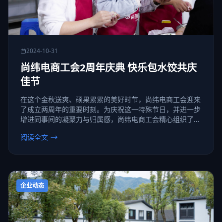
2024-10-31
尚纬电商工会2周年庆典 快乐包水饺共庆
佳节
在这个金秋送爽、硕果累累的美好时节，尚纬电商工会迎来
了成立两周年的重要时刻。为庆祝这一特殊节日，并进一步
增进同事间的凝聚力与归属感，尚纬电商工会精心组织了一
场别具一格的“快乐包水饺”活动，公司各部门同事踊跃参
阅读全文
与，共同创造了一段温馨且难忘的集体回忆。
企业动态