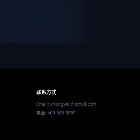
联系方式
Email: shangwei@email.com
电话: 400-888-5869