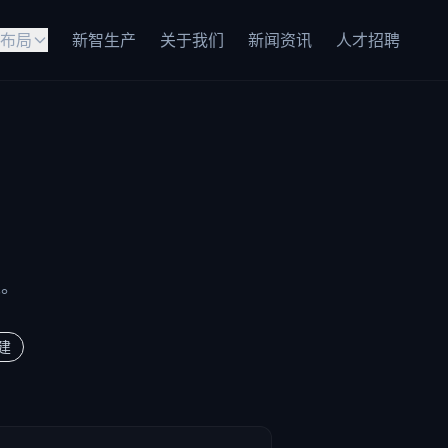
布局
新智生产
关于我们
新闻资讯
人才招聘
长。
建