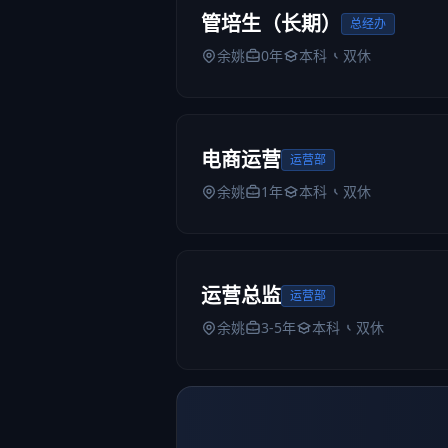
管培生（长期）
总经办
余姚
0年
本科
双休
电商运营
运营部
余姚
1年
本科
双休
运营总监
运营部
余姚
3-5年
本科
双休